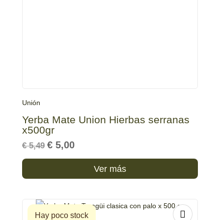
Unión
Yerba Mate Union Hierbas serranas
x500gr
Original
Current
€
5,00
€
5,49
price
price
was:
is:
€ 5,49.
€ 5,00.
Ver más
Hay poco stock