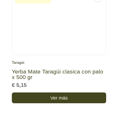
Taragüi
Yerba Mate Taragüi clasica con palo
x 500 gr
€
5,15
Ver más