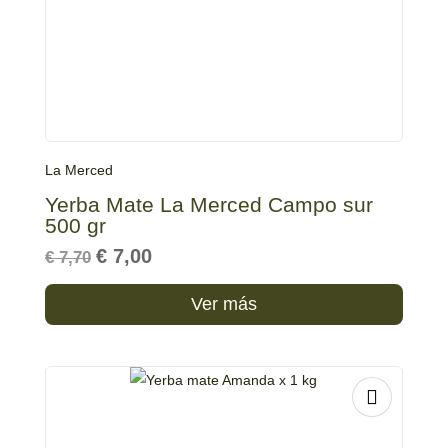
La Merced
Yerba Mate La Merced Campo sur
500 gr
Original
Current
€
7,00
€
7,70
price
price
was:
is:
€ 7,70.
€ 7,00.
Ver más