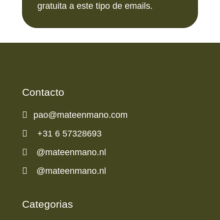
gratuita a este tipo de emails.
Contacto

pao@mateenmano.com

+31 6 57328693

@mateenmano.nl

@mateenmano.nl
Categorias