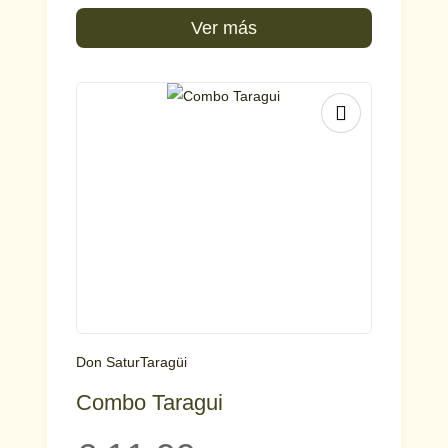
Ver más
Don Satur
Taragüi
Combo Taragui