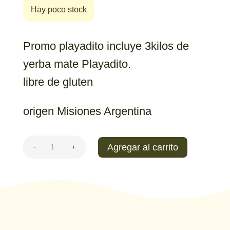
Hay poco stock
Promo playadito incluye 3kilos de
yerba mate Playadito.
libre de gluten
origen Misiones Argentina
Combo
Agregar al carrito
-
+
Playadito
x3
kilos
cantidad