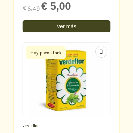
Original
Current
€
5,00
€
5,49
price
price
was:
is:
Ver más
€ 5,49.
€ 5,00.
Hay poco stock
verdeflor