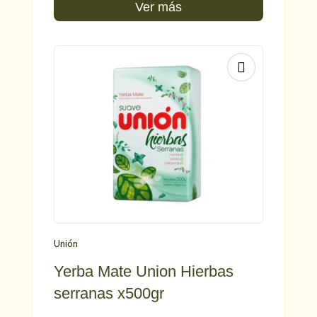
was:
is:
Ver más
€ 10,05.
€ 9,90.
Unión
Yerba Mate Union Hierbas
serranas x500gr