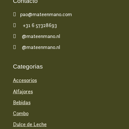
Contacto
pao@mateenmano.com

+31 6 57328693

@mateenmano.nl

@mateenmano.nl

Categorias
Accesorios
Alfajores
Bebidas
Combo
Dulce de Leche