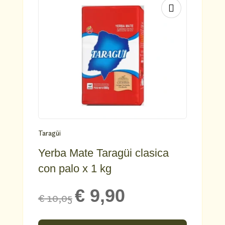
Taragüi
Yerba Mate Taragüi clasica
con palo x 1 kg
Original
Current
€
9,90
€
10,05
price
price