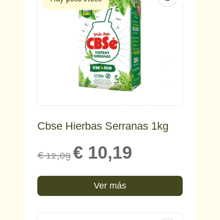
Cbse Hierbas Serranas 1kg
Original
Current
€
10,19
€
12,09
price
price
was:
is:
Ver más
€ 12,09.
€ 10,19.