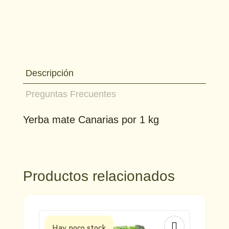
cantidad
Descripción
Preguntas Frecuentes
Yerba mate Canarias por 1 kg
Productos relacionados
Hay poco stock