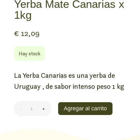
Yerba Mate Canarias x
1kg
€
12,09
Hay stock
La Yerba Canarias es una yerba de
Uruguay , de sabor intenso peso 1 kg
Yerba
Agregar al carrito
-
+
Mate
Canarias
x
1kg